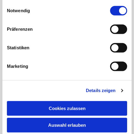
gesammelt haben.
Einwilligungsauswahl
Notwendig
Präferenzen
Statistiken
Maschinist / Baggerfahrer (m/w/d)
Voll-/Teilzeit
Maschinenbedienung auf


Baustellen
Marketing
Bedienung moderner Baumaschinen auf Tief-,
Straßen- und Gartenbauprojekten.
Details zeigen
Spannende Projekte, Teamarbeit und
Technikeinsatz garantiert.
Cookies zulassen
mehr zur Stellenausschreibung
erfahren
Auswahl erlauben