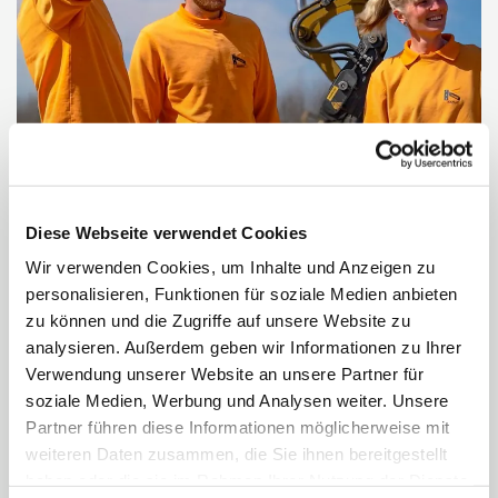
Hilfskraft / Bauhelfer (m/w/d)
Voll-/Teilzeit
Unterstützung auf Baustellen


Diese Webseite verwendet Cookies
Unterstützung auf Baustellen, Maschinen
Wir verwenden Cookies, um Inhalte und Anzeigen zu
personalisieren, Funktionen für soziale Medien anbieten
bedienen, Erd- und Tiefbauarbeiten.
zu können und die Zugriffe auf unsere Website zu
Einstieg auch ohne Erfahrung möglich.
analysieren. Außerdem geben wir Informationen zu Ihrer
mehr zur Stellenausschreibung
Verwendung unserer Website an unsere Partner für
erfahren
soziale Medien, Werbung und Analysen weiter. Unsere
Partner führen diese Informationen möglicherweise mit
weiteren Daten zusammen, die Sie ihnen bereitgestellt
haben oder die sie im Rahmen Ihrer Nutzung der Dienste