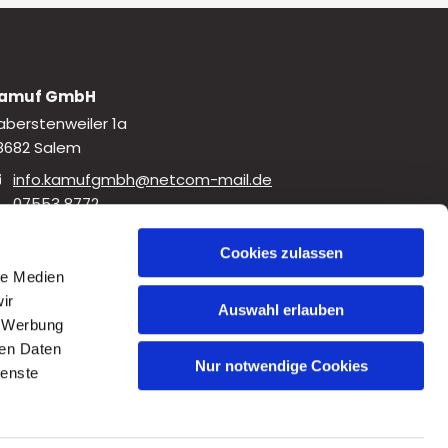
amuf GmbH
aberstenweiler 1a
8682 Salem
info.kamufgmbh@netcom-mail.de

07553 8772

Cookies zulassen
kamuf.gmbh

le Medien
Kamuf GmbH
ir
Auswahl erlauben
, Werbung
ren Daten
Nur notwendige Cookies
ienste
es Projekt wurde ein Baum gepflanzt.