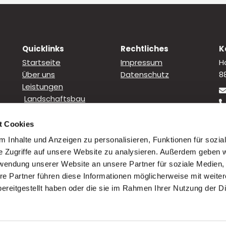
Quicklinks
Rechtliches
K
Startseite
Impressum
H
Über uns
Datenschutz
8
Leistungen
Landschaftsbau
Abbrucharbeiten
Tiefbauarbeiten
t Cookies
Straßen- &
 Inhalte und Anzeigen zu personalisieren, Funktionen für sozia
Asphaltbau

e Zugriffe auf unsere Website zu analysieren. Außerdem geben w
Karriere
rwendung unserer Website an unsere Partner für soziale Medien
Kontakt
re Partner führen diese Informationen möglicherweise mit weite
ereitgestellt haben oder die sie im Rahmen Ihrer Nutzung der D
Für dies
ten