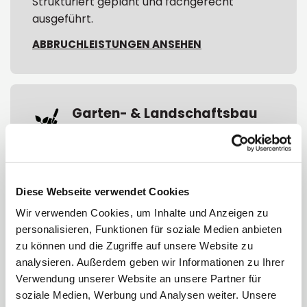
Strukturiert geplant und fachgerecht
ausgeführt.
ABBRUCHLEISTUNGEN ANSEHEN
Garten- & Landschaftsbau
Terrassen, Wege, Zäune und
Natursteinmauern.
Außenanlagen, die funktional sind und lange
bestehen.
Diese Webseite verwendet Cookies
Wir verwenden Cookies, um Inhalte und Anzeigen zu
GARTENBAULEISTUNGEN ANSEHEN
personalisieren, Funktionen für soziale Medien anbieten
zu können und die Zugriffe auf unsere Website zu
analysieren. Außerdem geben wir Informationen zu Ihrer
Verwendung unserer Website an unsere Partner für
Straßen- &
soziale Medien, Werbung und Analysen weiter. Unsere
Asphaltbau