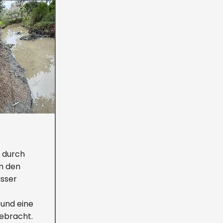
 durch
n den
ässer
 und eine
ebracht.